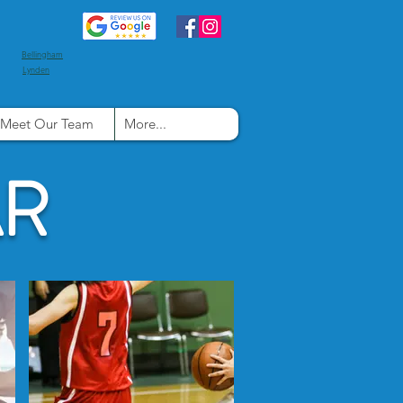
Bellingham
Lynden
Meet Our Team
More...
AR