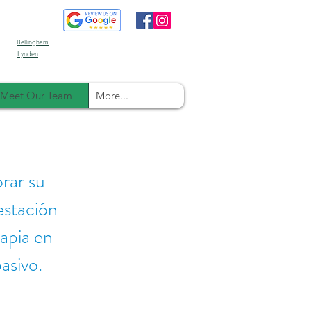
Bellingham
Lynden
Meet Our Team
More...
rar su
estación
rapia en
asivo.